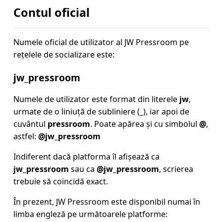
Contul oficial
Numele oficial de utilizator al JW Pressroom pe
rețelele de socializare este:
jw_pressroom
Numele de utilizator este format din literele
jw
,
urmate de o liniuță de subliniere (
_
), iar apoi de
cuvântul
pressroom
. Poate apărea și cu simbolul
@
,
astfel:
@jw_pressroom
Indiferent dacă platforma îl afișează ca
jw_pressroom
sau ca
@jw_pressroom
, scrierea
trebuie să coincidă exact.
În prezent, JW Pressroom este disponibil numai în
limba engleză pe următoarele platforme: